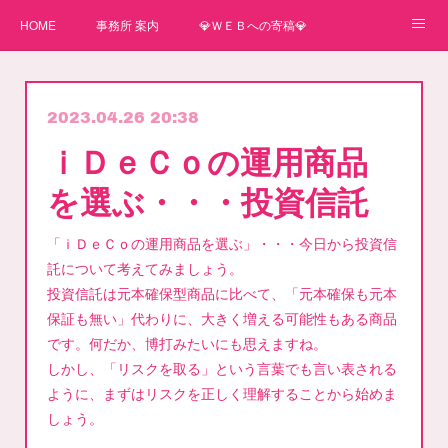
HOME
事務所 案内
💎ＷＥＢへの寄稿💎
★一番星★
🌼紙媒体への寄稿🌼
⛄ＷＥＢへの寄稿(2)⛄
2023.04.26 20:38
弊事務所へのお問い合わせ
講師
ｉＤｅＣｏの運用商品
を選ぶ・・・投資信託
「ｉＤｅＣｏの運用商品を選ぶ」・・・今日から投資信
託について考えてみましょう。
投資信託は元本確保型商品に比べて、「元本確保も元本
保証も無い」代わりに、大きく増える可能性もある商品
です。何だか、博打みたいにも思えますね。
しかし、「リスクを取る」という言葉でも言い表される
ように、まずはリスクを正しく理解することから始めま
しょう。