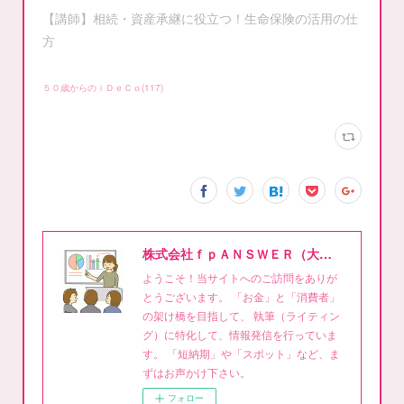
【講師】相続・資産承継に役立つ！生命保険の活用の仕
方
５０歳からのｉＤｅＣｏ
(
117
)
株式会社ｆｐＡＮＳＷＥＲ（大泉稔1級FPライティング事務所）
ようこそ！当サイトへのご訪問をありが
とうございます。 「お金」と「消費者」
の架け橋を目指して、 執筆（ライティン
グ）に特化して、情報発信を行っていま
す。 「短納期」や「スポット」など、ま
ずはお声かけ下さい。
フォロー