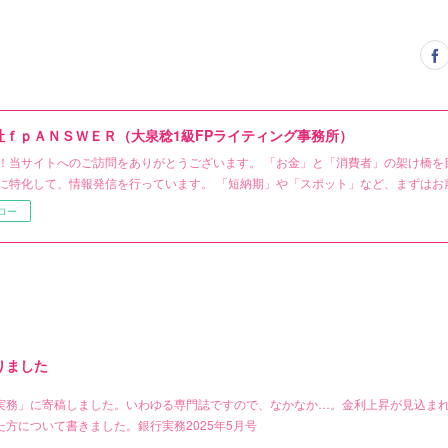
社ｆｐＡＮＳＷＥＲ（大泉稔1級FPライティング事務所）
！当サイトへのご訪問をありがとうございます。 「お金」と「消費者」の架け橋を
に特化して、情報発信を行っています。 「短納期」や「スポット」など、まずはお
ロー
りました
実務」に寄稿しました。いわゆる専門誌ですので、なかなか…。金利上昇が見込ま
方について書きました。銀行実務2025年5月号