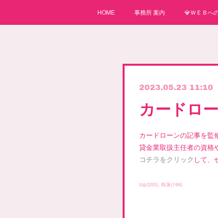
HOME
事務所 案内
💎ＷＥＢへの
2023.05.23 11:10
カードロー
カードローンの記事を監
貸金業取扱主任者の資格
コチラをクリック
して、
top
(
355
)
執筆
(
196
)