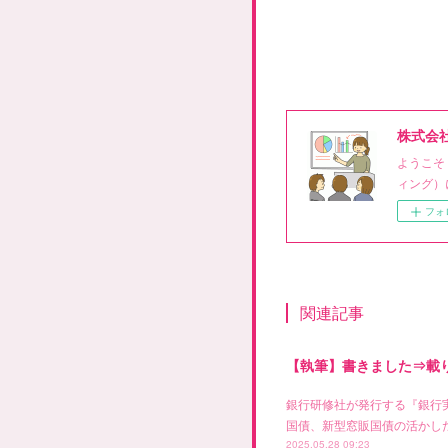
株式会
ようこそ
ィング）
フォ
関連記事
【執筆】書きました⇒載
銀行研修社が発行する『銀行
国債、新型窓販国債の活かした
2025.05.28 09:23