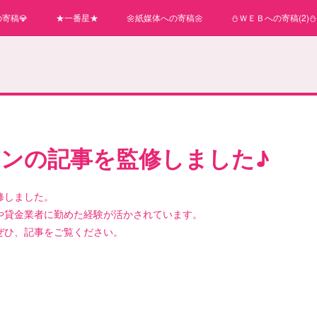
寄稿💎
★一番星★
🌼紙媒体への寄稿🌼
⛄ＷＥＢへの寄稿(2)⛄
ンの記事を監修しました♪
修しました。
や貸金業者に勤めた経験が活かされています。
ぜひ、記事をご覧ください。