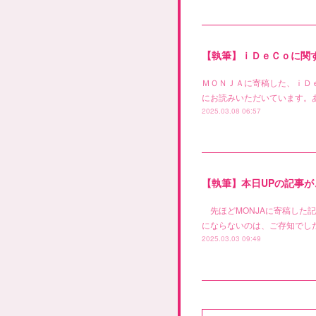
【執筆】ｉＤｅＣｏに関す
ＭＯＮＪＡに寄稿した、ｉＤ
にお読みいただいています。
2025.03.08 06:57
【執筆】本日UPの記事が
先ほどMONJAに寄稿した記
にならないのは、ご存知でした
2025.03.03 09:49