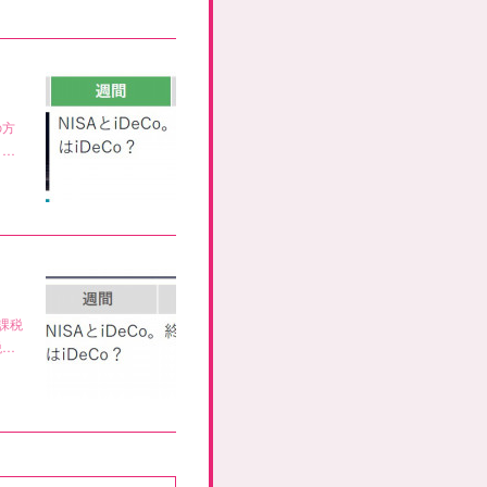
の方
、…
課税
税…