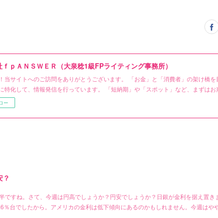
社ｆｐＡＮＳＷＥＲ（大泉稔1級FPライティング事務所）
！当サイトへのご訪問をありがとうございます。 「お金」と「消費者」の架け橋を
に特化して、情報発信を行っています。 「短納期」や「スポット」など、まずはお
ロー
安？
台前半ですね。さて、今週は円高でしょうか？円安でしょうか？日銀が金利を据え置き
には4.6％台でしたから。アメリカの金利は低下傾向にあるのかもしれません。今週は