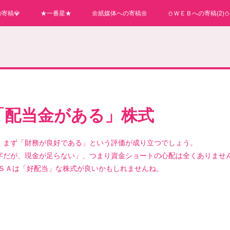
寄稿💎
★一番星★
🌼紙媒体への寄稿🌼
⛄ＷＥＢへの寄稿(2)⛄
】「配当金がある」株式
、まず「財務が良好である」という評価が成り立つでしょう。
字だが、現金が足らない」、つまり資金ショートの心配は全くありませ
ＩＳＡは「好配当」な株式が良いかもしれませんね。