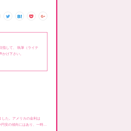
目指して、 執筆（ライテ
声かけ下さい。
ました。アメリカの金利は
やや円安の傾向にはあり、一時…