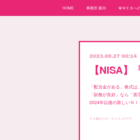
HOME
事務所 案内
💎ＷＥＢへの
2023.06.27 00:14
【NISA
「配当金がある」株式は
「財務が良好」なら「黒
2024年以後の新しいＮ
５０歳からのｉＤｅＣｏ
(
117
)