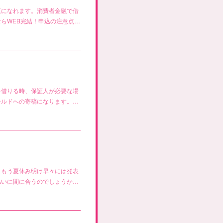
覧になれます。消費者金融で借
らWEB完結！申込の注意点…
を借りる時、保証人が必要な場
ールドへの寄稿になります。…
、もう夏休み明け早々には発表
払いに間に合うのでしょうか…