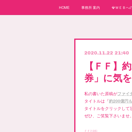
HOME
事務所 案内
💎ＷＥＢへの
2020.11.22 21:40
【ＦＦ】約
券」に気
私の書いた原稿が
ファイ
タイトルは『
約200億
タイトルをクリックして
ぜひ、ご笑覧下さいませ
ＦＦ
(
135
)