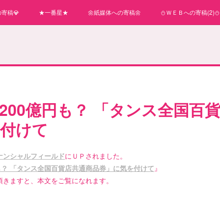
寄稿💎
★一番星★
🌼紙媒体への寄稿🌼
⛄ＷＥＢへの寄稿(2)⛄
200億円も？ 「タンス全国百
を付けて
ナンシャルフィールド
にＵＰされました。
円も？ 「タンス全国百貨店共通商品券」に気を付けて
』
頂きますと、本文をご覧になれます。
。