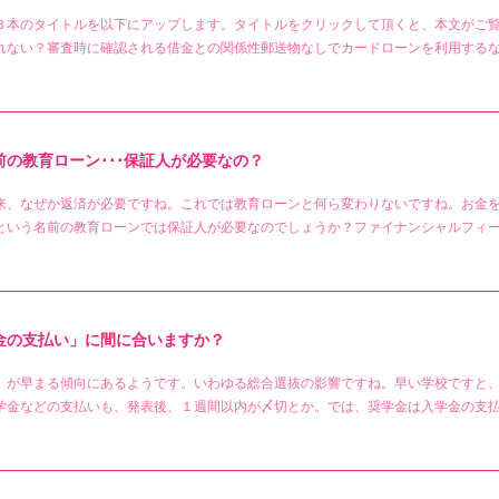
３本のタイトルを以下にアップします。タイトルをクリックして頂くと、本文がご
れない？審査時に確認される借金との関係性郵送物なしでカードローンを利用するな
の教育ローン･･･保証人が必要なの？
来、なぜか返済が必要ですね。これでは教育ローンと何ら変わりないですね。お金
という名前の教育ローンでは保証人が必要なのでしょうか？ファイナンシャルフィ
金の支払い」に間に合いますか？
」が早まる傾向にあるようです。いわゆる総合選抜の影響ですね。早い学校ですと
学金などの支払いも、発表後、１週間以内が〆切とか。では、奨学金は入学金の支