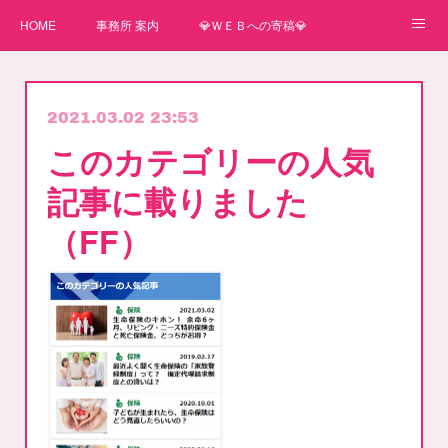
HOME
事務所 案内
💎ＷＥＢへの寄稿💎
★一番星★
🌼紙媒体への寄稿🌼
⛄ＷＥＢへの寄稿(2)⛄
2021.03.02 23:53
弊事務所へのお問い合わせ
講師
このカテゴリーの人気
記事に載りました
（FF）