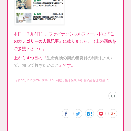
本日（３月3日）、ファイナンシャルフィールドの『
こ
のカテゴリーの人気記事
』に載りました。（上の画像を
ご参照下さい）。
上から４つ目の『
生命保険の契約者貸付の利用につい
て、知っておきたいこと
』です。
top
(
355
)
ＦＦ
(
135
)
執筆
(
196
)
相続と生命保険
(
18
)
相続総合研究所
(
18
)