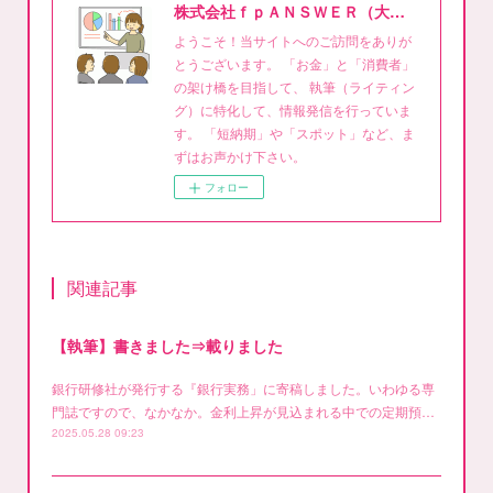
株式会社ｆｐＡＮＳＷＥＲ（大泉稔1級FPライティング事務所）
ようこそ！当サイトへのご訪問をありが
とうございます。 「お金」と「消費者」
の架け橋を目指して、 執筆（ライティン
グ）に特化して、情報発信を行っていま
す。 「短納期」や「スポット」など、ま
ずはお声かけ下さい。
フォロー
関連記事
【執筆】書きました⇒載りました
銀行研修社が発行する『銀行実務」に寄稿しました。いわゆる専
門誌ですので、なかなか。金利上昇が見込まれる中での定期預…
2025.05.28 09:23