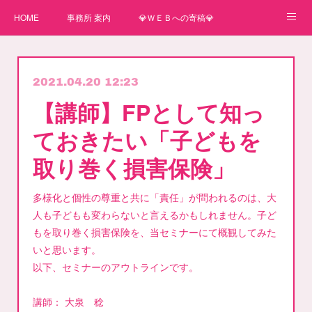
HOME
事務所 案内
💎ＷＥＢへの寄稿💎
★一番星★
🌼紙媒体への寄稿🌼
⛄ＷＥＢへの寄稿(2)⛄
2021.04.20 12:23
弊事務所へのお問い合わせ
講師
【講師】FPとして知っ
ておきたい「子どもを
取り巻く損害保険」
多様化と個性の尊重と共に「責任」が問われるのは、大
人も子どもも変わらないと言えるかもしれません。子ど
もを取り巻く損害保険を、当セミナーにて概観してみた
いと思います。
以下、セミナーのアウトラインです。
講師： 大泉 稔