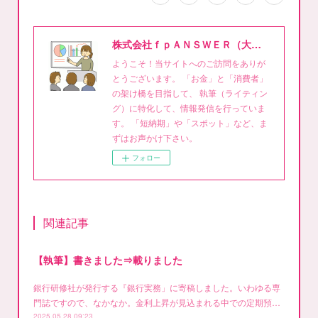
株式会社ｆｐＡＮＳＷＥＲ（大泉稔1級FPライティング事務所）
ようこそ！当サイトへのご訪問をありが
とうございます。 「お金」と「消費者」
の架け橋を目指して、 執筆（ライティン
グ）に特化して、情報発信を行っていま
す。 「短納期」や「スポット」など、ま
ずはお声かけ下さい。
フォロー
関連記事
【執筆】書きました⇒載りました
銀行研修社が発行する『銀行実務」に寄稿しました。いわゆる専
門誌ですので、なかなか。金利上昇が見込まれる中での定期預…
2025.05.28 09:23