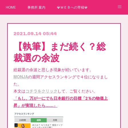
HOME
事務所 案内
💎ＷＥＢへの寄稿💎
★一番星★
🌼紙媒体への寄稿🌼
⛄ＷＥＢへの寄稿(2)⛄
2021.09.14 05:44
弊事務所へのお問い合わせ
講師
【執筆】まだ続く？総
裁選の余波
総裁選の余波と思しき現象が続いています。
MONJA
の週間アクセスランキングで４位になりまし
た。
本文は
コチラをクリック
して、ご覧ください。
『
もし、万が一にでも日本銀行の目標「2％の物価上
昇」が実現したら……
』