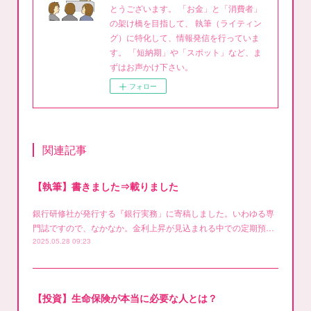
とうございます。 「お金」と「消費者」
の架け橋を目指して、 執筆（ライティン
グ）に特化して、情報発信を行っていま
す。 「短納期」や「スポット」など、ま
ずはお声かけ下さい。
フォロー
関連記事
【執筆】書きました⇒載りました
銀行研修社が発行する『銀行実務」に寄稿しました。いわゆる専
門誌ですので、なかなか。金利上昇が見込まれる中での定期預…
2025.05.28 09:23
【投資】生命保険が本当に必要な人とは？