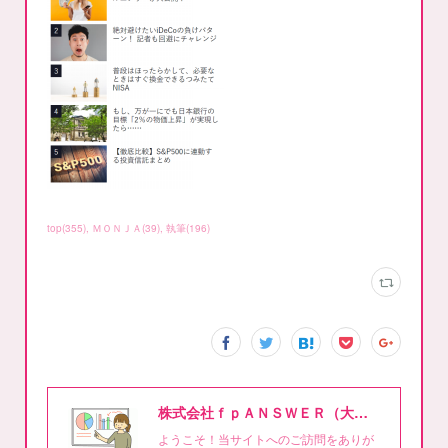
top
(
355
)
ＭＯＮＪＡ
(
39
)
執筆
(
196
)
株式会社ｆｐＡＮＳＷＥＲ（大泉稔1級FPライティング事務所）
ようこそ！当サイトへのご訪問をありが