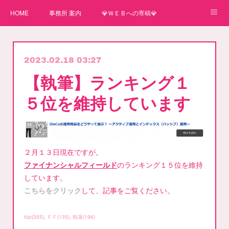
HOME
事務所 案内
💎ＷＥＢへの寄稿💎
★一番星★
🌼紙媒体への寄稿🌼
⛄ＷＥＢへの寄稿(2)⛄
2023.02.18 03:27
弊事務所へのお問い合わせ
講師
【執筆】ランキング１
５位を維持しています
２月１３日現在ですが。
ファイナンシャルフィールド
のランキング１５位を維持
しています。
こちらをクリック
して、記事をご覧ください。
top
(
355
)
ＦＦ
(
135
)
執筆
(
196
)