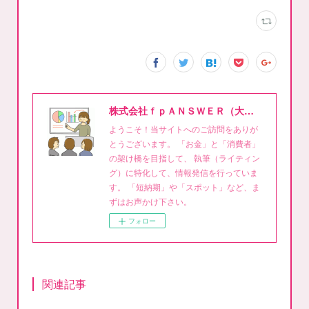
株式会社ｆｐＡＮＳＷＥＲ（大泉稔1級FPライティング事務所）
ようこそ！当サイトへのご訪問をありが
とうございます。 「お金」と「消費者」
の架け橋を目指して、 執筆（ライティン
グ）に特化して、情報発信を行っていま
す。 「短納期」や「スポット」など、ま
ずはお声かけ下さい。
フォロー
関連記事