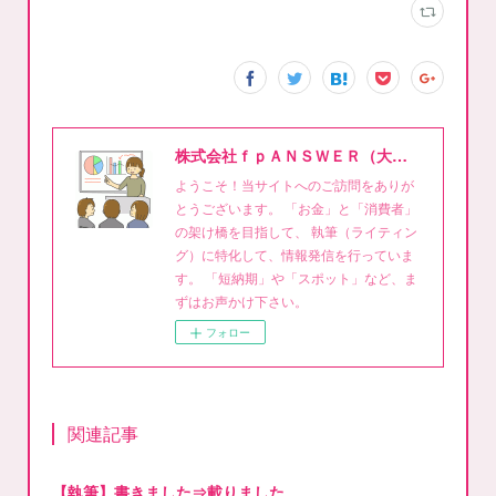
株式会社ｆｐＡＮＳＷＥＲ（大泉稔1級FPライティング事務所）
ようこそ！当サイトへのご訪問をありが
とうございます。 「お金」と「消費者」
の架け橋を目指して、 執筆（ライティン
グ）に特化して、情報発信を行っていま
す。 「短納期」や「スポット」など、ま
ずはお声かけ下さい。
フォロー
関連記事
【執筆】書きました⇒載りました