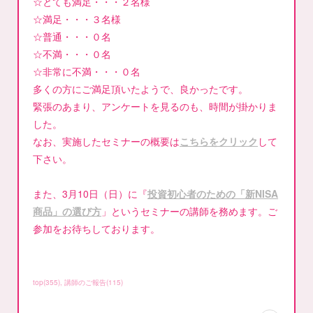
☆とても満足・・・２名様
☆満足・・・３名様
☆普通・・・０名
☆不満・・・０名
☆非常に不満・・・０名
多くの方にご満足頂いたようで、良かったです。
緊張のあまり、アンケートを見るのも、時間が掛かりま
した。
なお、実施したセミナーの概要は
こちらをクリック
して
下さい。
また、3月10日（日）に『
投資初心者のための「新NISA
商品」の選び方
」というセミナーの講師を務めます。ご
参加をお待ちしております。
top
(
355
)
講師のご報告
(
115
)