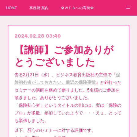
HOME
事務所 案内
💎ＷＥＢへの寄稿💎
★一番星★
🌼紙媒体への寄稿🌼
⛄ＷＥＢへの寄稿(2)⛄
2024.02.28 03:40
弊事務所へのお問い合わせ
講師
【講師】ご参加ありが
とうございました
去る2月21日（水）、ビジネス教育出版社の主催で『
保
険初心者がしておきたい、最近の保険事情
』と銘打った
セミナーの講師を務めて参りました。5名様のご参加を
頂きました。ありがとうございました。
「保険初心者」というタイトルの割には、実は「保険の
プロ」が多数、参加していたようで・・・えぇ、とって
も緊張しました。
以下、肝心のセミナーに対する評価です。