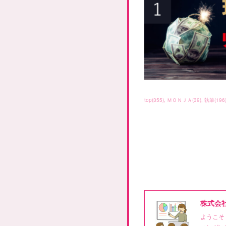
top
(
355
)
ＭＯＮＪＡ
(
39
)
執筆
(
196
株式会
ようこそ