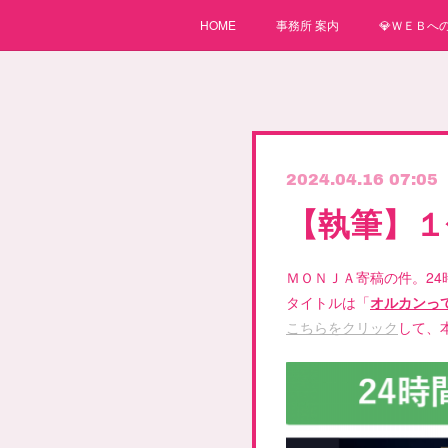
HOME
事務所 案内
💎ＷＥＢへの
2024.04.16 07:05
【執筆】
ＭＯＮＪＡ寄稿の件。2
タイトルは「
オルカンっ
こちらをクリック
して、