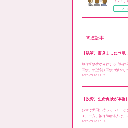
ィング）
フォ
関連記事
【執筆】書きました⇒載
銀行研修社が発行する『銀行
国債、新型窓販国債の活かした
2025.05.28 09:23
【投資】生命保険が本当
お金は天国に持っていくこと
す。一方、被保険者本人は、
2025.05.18 08:18