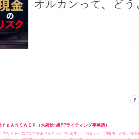
)
社ｆｐＡＮＳＷＥＲ（大泉稔1級FPライティング事務所）
！当サイトへのご訪問をありがとうございます。 「お金」と「消費者」の架け橋を