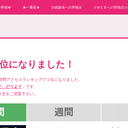
寄稿💎
★一番星★
🌼紙媒体への寄稿🌼
⛄ＷＥＢへの寄稿(2)⛄
１位になりました！
4時間アクセスランキングで１位になりました。
て、どうよ？
」です。
本文をご笑覧下さい。