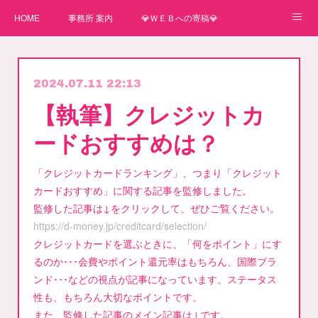
HOME
事務所 案内
💎ＷＥＢへの寄稿💎
★一番星★
🌼紙媒体への寄稿🌼
⛄ＷＥＢへの寄稿(2)⛄
2024.07.11 22:13
弊事務所へのお問い合わせ
講師
【執筆】クレジットカ
ードおすすめは？
「クレジットカードランキング」、つまり「クレジット
カードおすすめ」に関する記事を監修しました。
監修した記事は↓をクリックして、ぜひご覧ください。
https://d-money.jp/creditcard/selection/
クレジットカードを選ぶときに、「何をポイント」にす
るのか･･･会費やポイント還元率はもちろん、国際ブラ
ンド･･･などの視点が記事になっています。ステータス
性も、もちろん大切なポイントです。
また、監修した記事のメイン記事は↓です。