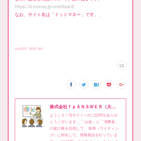
https://d-money.jp/creditcard/
なお、サイト名は「ドットマネー」です。、
top
(
355
)
執筆
(
196
)
株式会社ｆｐＡＮＳＷＥＲ（大泉稔1級FPライティング事務所）
ようこそ！当サイトへのご訪問をありが
とうございます。 「お金」と「消費者」
の架け橋を目指して、 執筆（ライティン
グ）に特化して、情報発信を行っていま