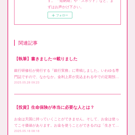
す。 「短納期」や「スポット」など、ま
ずはお声かけ下さい。
フォロー
関連記事
【執筆】書きました⇒載りました
銀行研修社が発行する『銀行実務」に寄稿しました。いわゆる専
門誌ですので、なかなか。金利上昇が見込まれる中での定期預…
2025.05.28 09:23
【投資】生命保険が本当に必要な人とは？
お金は天国に持っていくことができません。そして、お金は使っ
てこそ価値があります。お金を使うことができるのは「生きて…
2025.05.18 08:18