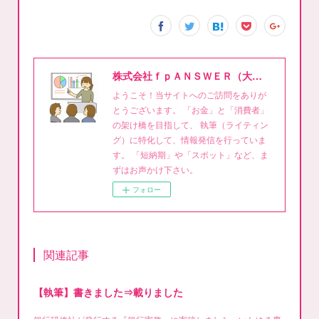
株式会社ｆｐＡＮＳＷＥＲ（大泉稔1級FPライティング事務所）
ようこそ！当サイトへのご訪問をありが
とうございます。 「お金」と「消費者」
の架け橋を目指して、 執筆（ライティン
グ）に特化して、情報発信を行っていま
す。 「短納期」や「スポット」など、ま
ずはお声かけ下さい。
フォロー
関連記事
【執筆】書きました⇒載りました