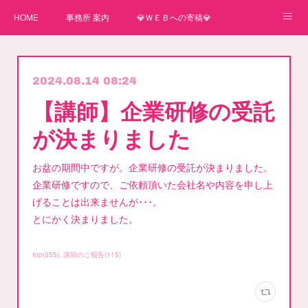
HOME
事務所 案内
💎ＷＥＢへの寄稿💎
★一番星★
🌼紙媒体への寄稿🌼
⛄ＷＥＢへの寄稿(2)⛄
2024.08.14 08:24
弊事務所へのお問い合わせ
講師
【講師】企業研修の受託
が決まりました
お盆の期間中ですが。企業研修の受託が決まりました。
企業研修ですので、ご依頼頂いた会社名や内容を申し上
げることは出来ませんが･･･。
とにかく決まりました。
top
(
355
)
講師のご報告
(
115
)