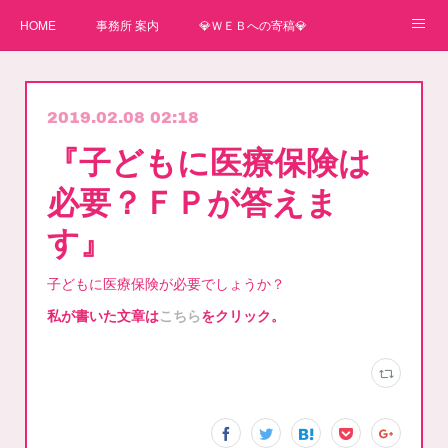
HOME
事務所 案内
💎ＷＥＢへの寄稿💎
★一番星★
🌼紙媒体への寄稿🌼
⛄ＷＥＢへの寄稿(2)⛄
2019.02.08 02:18
弊事務所へのお問い合わせ
講師
『子どもに医療保険は
必要？ＦＰが答えま
す』
子どもに医療保険が必要でしょうか？
私が書いた文章は
こちら
をクリック。