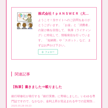
株式会社ｆｐＡＮＳＷＥＲ（大泉稔1級FPライティング事務所）
ようこそ！当サイトへのご訪問をありが
とうございます。 「お金」と「消費者」
の架け橋を目指して、 執筆（ライティン
グ）に特化して、情報発信を行っていま
す。 「短納期」や「スポット」など、ま
ずはお声かけ下さい。
フォロー
関連記事
【執筆】書きました⇒載りました
銀行研修社が発行する『銀行実務」に寄稿しました。いわゆる専
門誌ですので、なかなか。金利上昇が見込まれる中での定期預…
2025.05.28 09:23