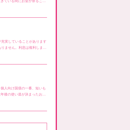
生きている間にお金が余るこ…
が充実していることがあります
ありません。利息は複利しま…
。個人向け国債の一番、短いも
数年後の使い道が決まったお…