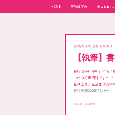
HOME
事務所 案内
💎ＷＥＢへの
2025.05.28 09:23
【執筆】
銀行研修社が発行する『
いわゆる専門誌ですので
金利上昇が見込まれる中
銀行実務2025年5月号
top
(
355
)
執筆
(
196
)