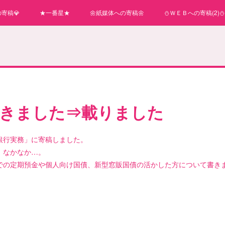
寄稿💎
★一番星★
🌼紙媒体への寄稿🌼
⛄ＷＥＢへの寄稿(2)⛄
書きました⇒載りました
銀行実務」に寄稿しました。
、なかなか…。
での定期預金や個人向け国債、新型窓販国債の活かした方について書き