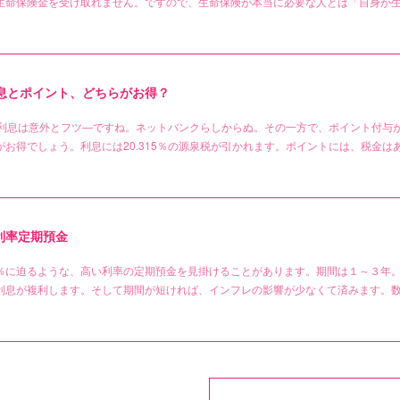
生命保険金を受け取れません。ですので、生命保険が本当に必要な人とは「自身が
利息とポイント、どちらがお得？
と利息は意外とフツ―ですね。ネットバンクらしからぬ。その一方で、ポイント付与
お得でしょう。利息には20.315％の源泉税が引かれます。ポイントには、税金は
利率定期預金
％に迫るような、高い利率の定期預金を見掛けることがあります。期間は１～３年
利息が複利します。そして期間が短ければ、インフレの影響が少なくて済みます。