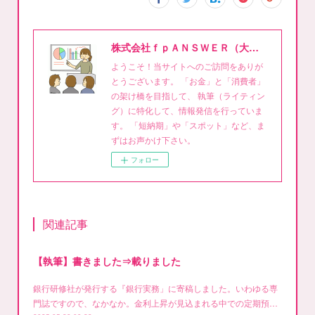
株式会社ｆｐＡＮＳＷＥＲ（大泉稔1級FPライティング事務所）
ようこそ！当サイトへのご訪問をありが
とうございます。 「お金」と「消費者」
の架け橋を目指して、 執筆（ライティン
グ）に特化して、情報発信を行っていま
す。 「短納期」や「スポット」など、ま
ずはお声かけ下さい。
フォロー
関連記事
【執筆】書きました⇒載りました
銀行研修社が発行する『銀行実務」に寄稿しました。いわゆる専
門誌ですので、なかなか。金利上昇が見込まれる中での定期預…