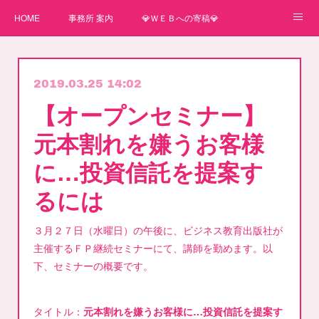
HOME
事務所 案内
💎ＷＥＢへの寄稿💎
★一番星★
🌼紙媒体への寄稿🌼
⛄ＷＥＢへの寄稿(2)⛄
2019.03.25 14:02
弊事務所へのお問い合わせ
講師
【オープンセミナー】
元本割れを嫌うお客様
に…投資信託を提案す
るには
３月２７日（水曜日）の午後に、ビジネス教育出版社が
主催するＦＰ継続セミナーにて、講師を勤めます。以
下、セミナーの概要です。
タイトル：
元本割れを嫌うお客様に…投資信託を提案す