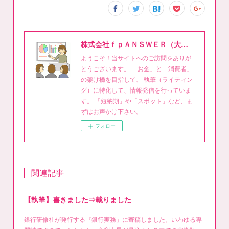
株式会社ｆｐＡＮＳＷＥＲ（大泉稔1級FPライティング事務所）
ようこそ！当サイトへのご訪問をありが
とうございます。 「お金」と「消費者」
の架け橋を目指して、 執筆（ライティン
グ）に特化して、情報発信を行っていま
す。 「短納期」や「スポット」など、ま
ずはお声かけ下さい。
フォロー
関連記事
【執筆】書きました⇒載りました
銀行研修社が発行する『銀行実務」に寄稿しました。いわゆる専