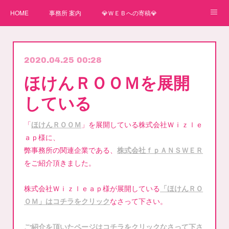
HOME
事務所 案内
💎ＷＥＢへの寄稿💎
★一番星★
🌼紙媒体への寄稿🌼
⛄ＷＥＢへの寄稿(2)⛄
2020.04.25 00:28
弊事務所へのお問い合わせ
講師
ほけんＲＯＯＭを展開
している
「
ほけんＲＯＯＭ
」を展開している株式会社Ｗｉｚｌｅ
ａｐ様に、
弊事務所の関連企業である、
株式会社ｆｐＡＮＳＷＥＲ
をご紹介頂きました。
株式会社Ｗｉｚｌｅａｐ様が展開している
「ほけんＲＯ
ＯＭ」はコチラをクリック
なさって下さい。
ご紹介を頂いたページはコチラをクリックなさって下さ