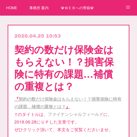
HOME
事務所 案内
💎ＷＥＢへの寄稿💎
★一番星★
🌼紙媒体への寄稿🌼
⛄ＷＥＢへの寄稿(2)⛄
2020.04.25 10:53
弊事務所へのお問い合わせ
講師
契約の数だけ保険金は
もらえない！？損害保
険に特有の課題…補償
の重複とは？
『
契約の数だけ保険金はもらえない！？損害保険に特有
の課題…補償の重複とは？
』
↑のタイトルは、
ファイナンシャルフィールド
に、
2018.06.28にＵＰした文章です。
ぜひクリック頂いて、本文をご笑覧くださいませ。