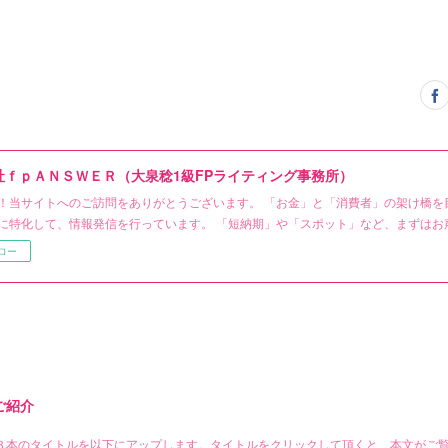
社ｆｐＡＮＳＷＥＲ（大泉稔1級FPライティング事務所）
！当サイトへのご訪問をありがとうございます。 「お金」と「消費者」の架け橋を
に特化して、情報発信を行っています。 「短納期」や「スポット」など、まずはお
ロー
ご紹介
３本のタイトルを以下にアップします。タイトルをクリックして頂くと、本文がご