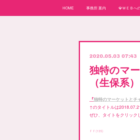
HOME
事務所 案内
💎ＷＥＢへの
2020.05.03 07:43
独特のマ
（生保系）
『
独特のマーケットとチ
↑のタイトルは2018.07.2
ぜひ、タイトをクリック
ＦＦ
(
135
)