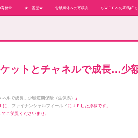
寄稿💎
★一番星★
🌼紙媒体への寄稿🌼
⛄ＷＥＢへの寄稿(2)⛄
ーケットとチャネルで成長…少
ャネルで成長…少額短期保険（生保系）
』
1 に、
ファイナンシャルフィールド
にＵＰした原稿です。
してご笑覧くださいませ。