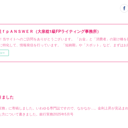
社ｆｐＡＮＳＷＥＲ（大泉稔1級FPライティング事務所）
！当サイトへのご訪問をありがとうございます。 「お金」と「消費者」の架け橋を
に特化して、情報発信を行っています。 「短納期」や「スポット」など、まずはお
ロー
りました
実務」に寄稿しました。いわゆる専門誌ですので、なかなか…。金利上昇が見込ま
方について書きました。銀行実務2025年5月号