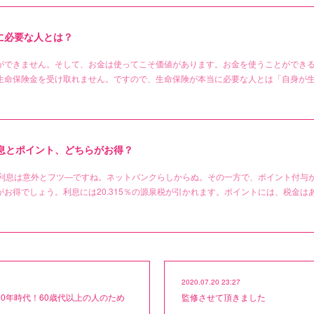
に必要な人とは？
ができません。そして、お金は使ってこそ価値があります。お金を使うことができ
生命保険金を受け取れません。ですので、生命保険が本当に必要な人とは「自身が
利息とポイント、どちらがお得？
と利息は意外とフツ―ですね。ネットバンクらしからぬ。その一方で、ポイント付与
お得でしょう。利息には20.315％の源泉税が引かれます。ポイントには、税金は
2020.07.20 23:27
00年時代！60歳代以上の人のため
監修させて頂きました