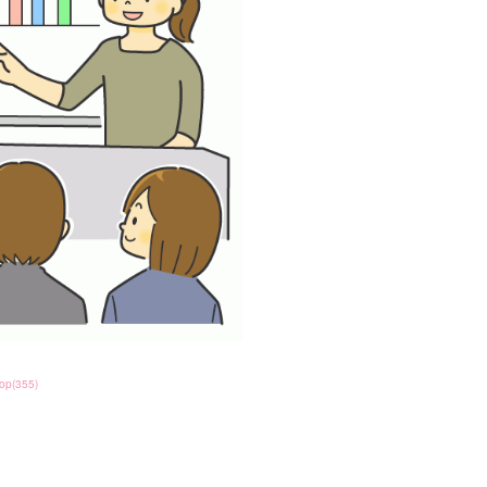
top
(
355
)