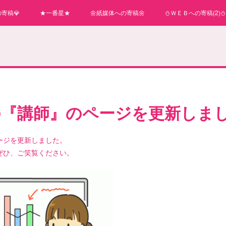
寄稿💎
★一番星★
🌼紙媒体への寄稿🌼
⛄ＷＥＢへの寄稿(2)⛄
の『講師』のページを更新しま
ージを更新しました。
ぜひ、ご笑覧ください。