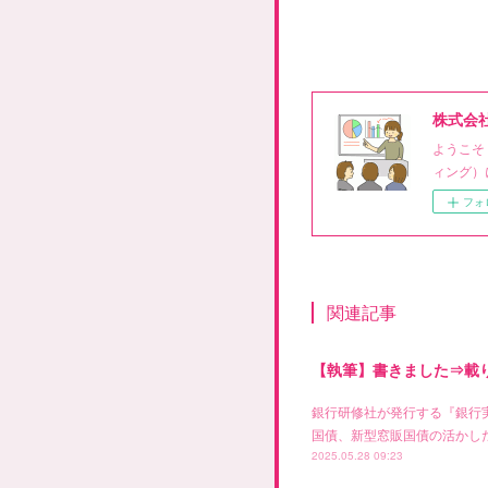
株式会
ようこそ
ィング）
フォ
関連記事
【執筆】書きました⇒載
銀行研修社が発行する『銀行
国債、新型窓販国債の活かした
2025.05.28 09:23