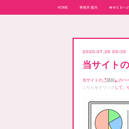
HOME
事務所 案内
💎ＷＥＢへの
2020.07.26 05:35
当サイト
当サイトの
『
講師
』
のペ
こちらをクリック
して、