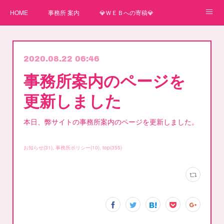
HOME
事務所 案内
💎ＷＥＢへの寄稿💎
★一番星★
🌼紙媒体への寄稿🌼
⛄ＷＥＢへの寄稿(2)⛄
2020.08.22 06:46
弊事務所へのお問い合わせ
講師
事務所案内のページを
更新しました
本日、弊サイトの事務所案内のページを更新しました。
お知らせ
(
31
)
事務所ポリシー
(
10
)
top
(
355
)