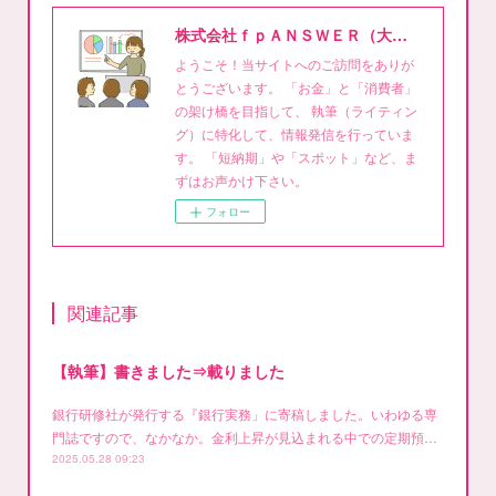
株式会社ｆｐＡＮＳＷＥＲ（大泉稔1級FPライティング事務所）
ようこそ！当サイトへのご訪問をありが
とうございます。 「お金」と「消費者」
の架け橋を目指して、 執筆（ライティン
グ）に特化して、情報発信を行っていま
す。 「短納期」や「スポット」など、ま
ずはお声かけ下さい。
フォロー
関連記事
【執筆】書きました⇒載りました
銀行研修社が発行する『銀行実務」に寄稿しました。いわゆる専
門誌ですので、なかなか。金利上昇が見込まれる中での定期預…
2025.05.28 09:23