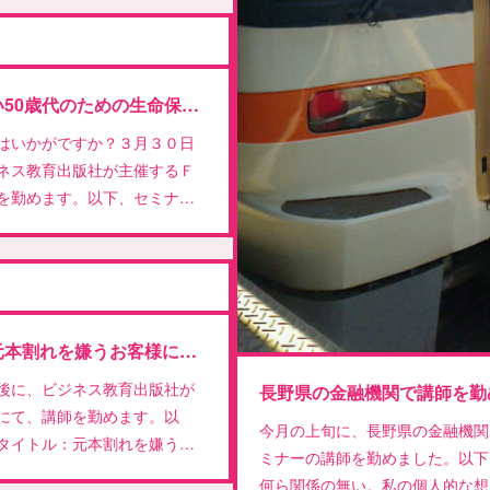
子育てが終わっていない50歳代のための生命保険の考え方
はいかがですか？３月３０日
ネス教育出版社が主催するＦ
を勤めます。以下、セミナ…
【オープンセミナー】元本割れを嫌うお客様に…投資信託を提案するには
後に、ビジネス教育出版社が
長野県の金融機関で講師を勤
にて、講師を勤めます。以
今月の上旬に、長野県の金融機関
タイトル：元本割れを嫌う…
ミナーの講師を勤めました。以下
何ら関係の無い。私の個人的な想