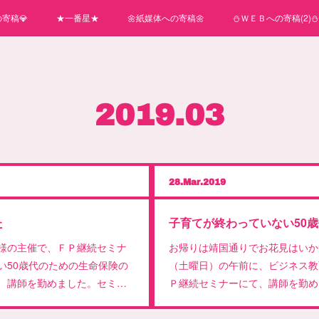
寄稿💎
★一番星★
🌼紙媒体への寄稿🌼
⛄ＷＥＢへの寄稿(2)⛄
2019
.
03
28
Mar
2019
た
様の主催で、ＦＰ継続セミナ
お帰りは靖国通りでお花見はいか
い50歳代のための生命保険の
（土曜日）の午前に、ビジネス教
、講師を勤めました。セミ…
Ｐ継続セミナーにて、講師を勤め