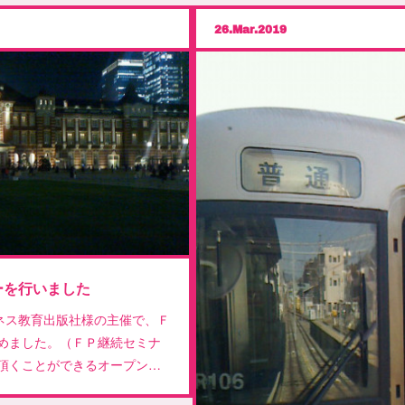
26
Mar
2019
ーを行いました
ジネス教育出版社様の主催で、Ｆ
めました。（ＦＰ継続セミナ
頂くことができるオープン…