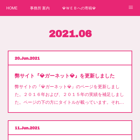
HOME
事務所 案内
💎ＷＥＢへの寄稿💎
★一番星★
🌼紙媒体への寄稿🌼
⛄ＷＥＢへの寄稿(2)⛄
2021
.
06
弊事務所へのお問い合わせ
講師
20
Jun
2021
弊サイト『💎ガーネット💎』を更新しました
弊サイトの『💎ガーネット💎』のページを更新しまし
た。２０１６年および、２０１５年の実績を補足しまし
た。ページの下の方にタイトルが載っています。それ…
11
Jun
2021