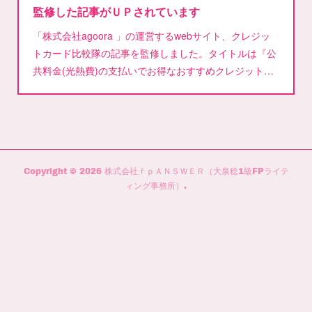
監修した記事がＵＰされています
「株式会社agoora 」の運営するwebサイト、クレジッ
トカード比較隊の記事を監修しました。タイトルは『公
共料金(光熱費)の支払いでお得なおすすめクレジット…
Copyright ©
2026
株式会社ｆｐＡＮＳＷＥＲ（大泉稔1級FPライテ
ィング事務所）
.