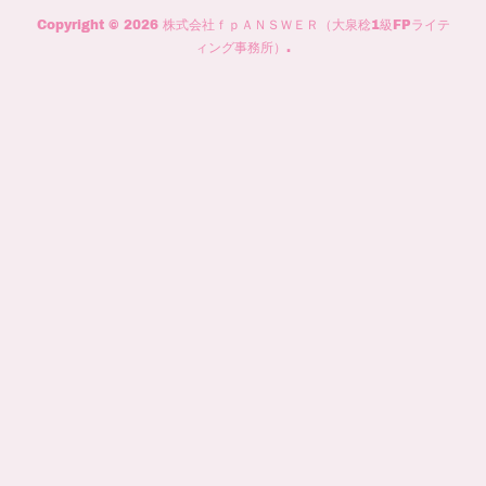
Copyright ©
2026
株式会社ｆｐＡＮＳＷＥＲ（大泉稔1級FPライテ
ィング事務所）
.