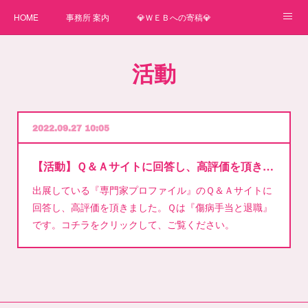
HOME
事務所 案内
💎ＷＥＢへの寄稿💎
★一番星★
🌼紙媒体への寄稿🌼
⛄ＷＥＢへの寄稿(2)⛄
活動
弊事務所へのお問い合わせ
講師
2022.09.27 10:05
【活動】Ｑ＆Ａサイトに回答し、高評価を頂きました
出展している『専門家プロファイル』のＱ＆Ａサイトに
回答し、高評価を頂きました。Ｑは『傷病手当と退職』
です。コチラをクリックして、ご覧ください。