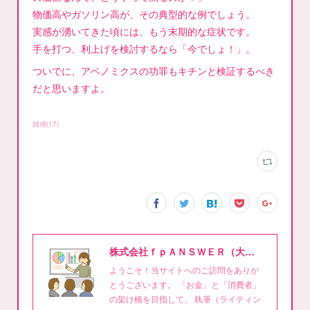
物価高やガソリン高が、その典型的な例でしょう。
実感が湧いてきた頃には、もう末期的な症状です。
手を打つ、利上げを検討するなら「今でしょ！」。
ついでに、アベノミクスの功罪もキチンと検証するべき
だと思いますよ。
雑感
(
17
)
株式会社ｆｐＡＮＳＷＥＲ（大泉稔1級FPライティング事務所）
ようこそ！当サイトへのご訪問をありが
とうございます。 「お金」と「消費者」
の架け橋を目指して、 執筆（ライティン