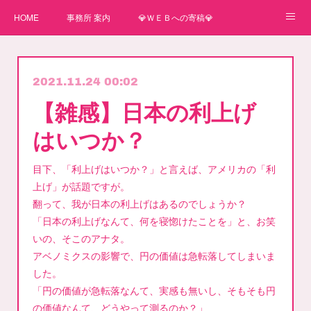
HOME
事務所 案内
💎ＷＥＢへの寄稿💎
★一番星★
🌼紙媒体への寄稿🌼
⛄ＷＥＢへの寄稿(2)⛄
2021.11.24 00:02
弊事務所へのお問い合わせ
講師
【雑感】日本の利上げ
はいつか？
目下、「利上げはいつか？」と言えば、アメリカの「利
上げ」が話題ですが。
翻って、我が日本の利上げはあるのでしょうか？
「日本の利上げなんて、何を寝惚けたことを」と、お笑
いの、そこのアナタ。
アベノミクスの影響で、円の価値は急転落してしまいま
した。
「円の価値が急転落なんて、実感も無いし、そもそも円
の価値なんて、どうやって測るのか？」