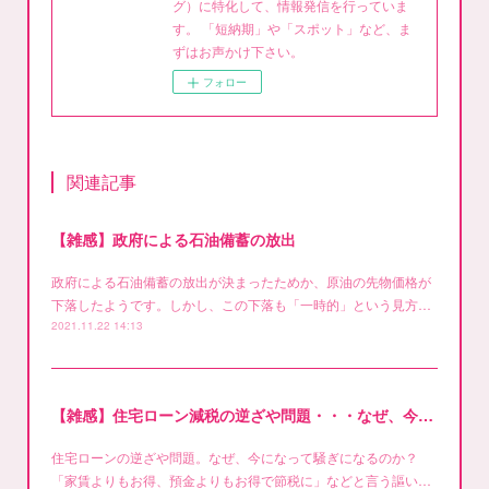
グ）に特化して、情報発信を行っていま
す。 「短納期」や「スポット」など、ま
ずはお声かけ下さい。
フォロー
関連記事
【雑感】政府による石油備蓄の放出
政府による石油備蓄の放出が決まったためか、原油の先物価格が
下落したようです。しかし、この下落も「一時的」という見方…
2021.11.22 14:13
【雑感】住宅ローン減税の逆ざや問題・・・なぜ、今さら？
住宅ローンの逆ざや問題。なぜ、今になって騒ぎになるのか？
「家賃よりもお得、預金よりもお得で節税に」などと言う謳い…