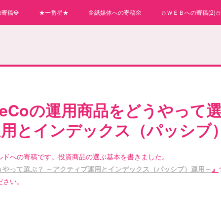
寄稿💎
★一番星★
🌼紙媒体への寄稿🌼
⛄ＷＥＢへの寄稿(2)⛄
DeCoの運用商品をどうやって選
運用とインデックス（パッシブ
ルドへの寄稿です。投資商品の選ぶ基本を書きました。
どうやって選ぶ？ ～アクティブ運用とインデックス（パッシブ）運用～
』
ださい。