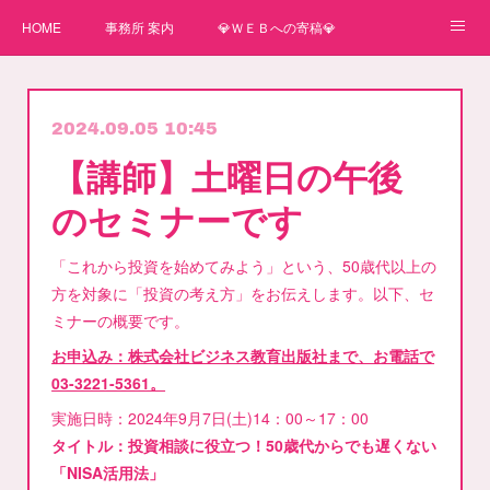
HOME
事務所 案内
💎ＷＥＢへの寄稿💎
★一番星★
🌼紙媒体への寄稿🌼
⛄ＷＥＢへの寄稿(2)⛄
2024.09.05 10:45
弊事務所へのお問い合わせ
講師
【講師】土曜日の午後
のセミナーです
「これから投資を始めてみよう」という、50歳代以上の
方を対象に「投資の考え方」をお伝えします。以下、セ
ミナーの概要です。
お申込み：株式会社ビジネス教育出版社まで、お電話で
03-3221-5361。
実施日時：2024年9月7日(土)14：00～17：00
タイトル：投資相談に役立つ！50歳代からでも遅くない
「NISA活用法」