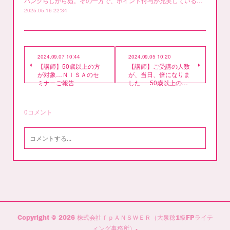
バンクらしからぬ。その一方で、ポイント付与が充実している…
2025.05.16 22:34
2024.09.07 10:44
2024.09.05 10:20
【講師】50歳以上の方
【講師】ご受講の人数
が対象…ＮＩＳＡのセ
が、当日、倍になりま
ミナーご報告
した･･･50歳以上の…
0
コメント
Copyright ©
2026
株式会社ｆｐＡＮＳＷＥＲ（大泉稔1級FPライテ
ィング事務所）
.