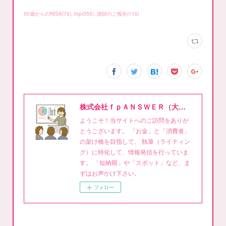
50歳からのNISA
(
73
)
top
(
355
)
講師のご報告
(
115
)
株式会社ｆｐＡＮＳＷＥＲ（大泉稔1級FPライティング事務所）
ようこそ！当サイトへのご訪問をありが
とうございます。 「お金」と「消費者」
の架け橋を目指して、 執筆（ライティン
グ）に特化して、情報発信を行っていま
す。 「短納期」や「スポット」など、ま
ずはお声かけ下さい。
フォロー