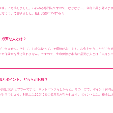
実務」に寄稿しました。いわゆる専門誌ですので、なかなか…。金利上昇が見込ま
方について書きました。銀行実務2025年5月号
に必要な人とは？
ができません。そして、お金は使ってこそ価値があります。お金を使うことができ
生命保険金を受け取れません。ですので、生命保険が本当に必要な人とは「自身が
利息とポイント、どちらがお得？
と利息は意外とフツ―ですね。ネットバンクらしからぬ。その一方で、ポイント付与
お得でしょう。利息には20.315％の源泉税が引かれます。ポイントには、税金は