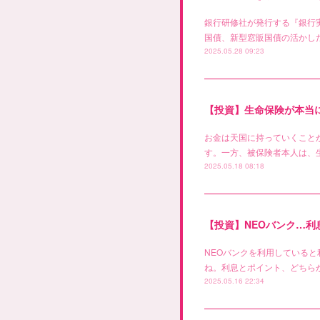
銀行研修社が発行する『銀行
国債、新型窓販国債の活かした
2025.05.28 09:23
【投資】生命保険が本当
お金は天国に持っていくこと
す。一方、被保険者本人は、
2025.05.18 08:18
【投資】NEOバンク…
NEOバンクを利用している
ね。利息とポイント、どちらが
2025.05.16 22:34