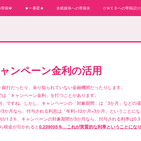
寄稿💎
★一番星★
🌼紙媒体への寄稿🌼
⛄ＷＥＢへの寄稿(2)⛄
ャンペーン金利の活用
ト銀行だったり、余り知られていない金融機関だったりします。
では「キャンペーン金利」を打つことがあります。
利」ですね。しかし、キャンペーンの「対象期間」は「3か月」などの
3か月なら、付与される利息は「年利÷12か月×3か月」ということに
が1.2％、キャンペーンの対象期間が3か月なら、付与される利率は0.
から税金が引かれると
0.239055％…これが実質的な利率ということにな