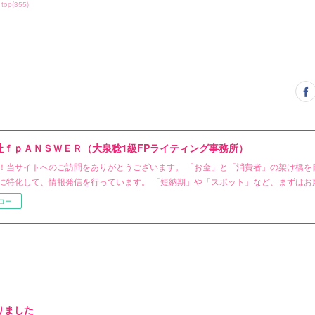
top
(
355
)
社ｆｐＡＮＳＷＥＲ（大泉稔1級FPライティング事務所）
！当サイトへのご訪問をありがとうございます。 「お金」と「消費者」の架け橋を
に特化して、情報発信を行っています。 「短納期」や「スポット」など、まずはお
ロー
りました