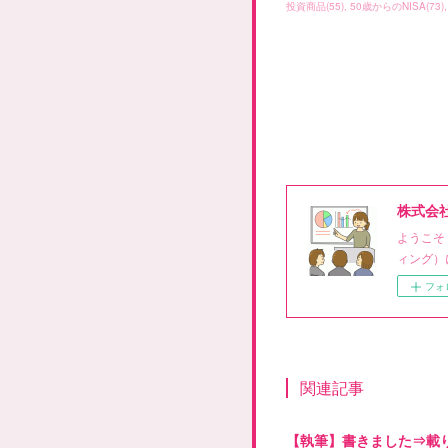
投資商品
(
55
)
50歳からのNISA
(
73
)
株式会
ようこそ
ィング）
フォ
関連記事
【執筆】書きました⇒載