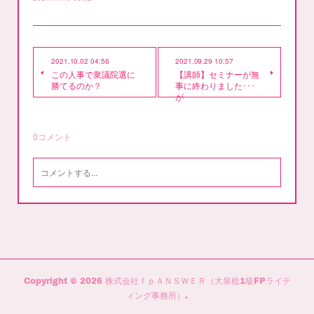
2021.10.02 04:56
2021.09.29 10:57
この人事で衆議院選に
【講師】セミナーが無
勝てるのか？
事に終わりました･･･
が
0
コメント
Copyright ©
2026
株式会社ｆｐＡＮＳＷＥＲ（大泉稔1級FPライテ
ィング事務所）
.