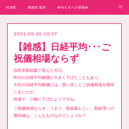
HOME
事務所 案内
💎ＷＥＢへの寄稿💎
★一番星★
🌼紙媒体への寄稿🌼
⛄ＷＥＢへの寄稿(2)⛄
2021.09.30 10:37
弊事務所へのお問い合わせ
講師
【雑感】日経平均･･･ご
祝儀相場ならず
自民党新総裁で迎えた今日。
昨日の日経平均株価が大きく下げたこともあり。
今日の日経平均株価には、買い戻しとご祝儀相場を期待
しましたが。
終値で、小幅に下げたようですね。
ご祝儀相場ならず…つまり、新総裁もとい、新総理への
期待値は、こんなものなのでしょうか？