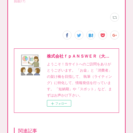
雑感
(
17
)
株式会社ｆｐＡＮＳＷＥＲ（大泉稔1級FPライティング事務所）
ようこそ！当サイトへのご訪問をありが
とうございます。 「お金」と「消費者」
の架け橋を目指して、 執筆（ライティン
グ）に特化して、情報発信を行っていま
す。 「短納期」や「スポット」など、ま
ずはお声かけ下さい。
フォロー
関連記事