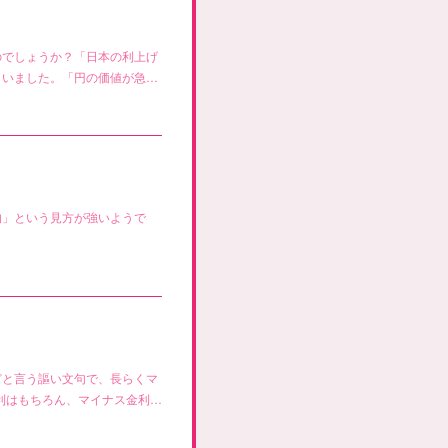
のでしょうか？「日本の利上げ
まいました。「円の価値が急…
的」という見方が強いようで
どと言う謳い文句で、長らくマ
利はもちろん、マイナス金利…