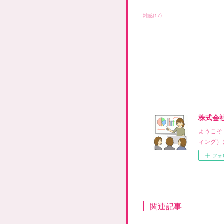
雑感
(
17
)
株式会
ようこそ
ィング）
フォ
関連記事