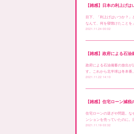
【雑感】日本の利上げは
目下、「利上げはいつか？」
なんて、何を寝惚けたことを
2021.11.24 00:02
【雑感】政府による石油
政府による石油備蓄の放出が
す。これから北半球は冬本番
2021.11.22 14:13
【雑感】住宅ローン減税
住宅ローンの逆ざや問題。な
ンションを売っていたのに。
2021.11.19 03:32