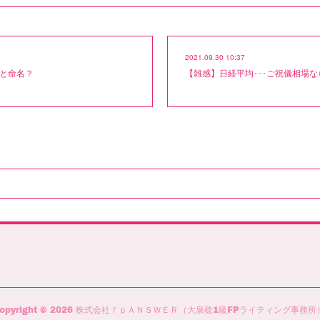
2021.09.30 10:37
と命名？
【雑感】日経平均･･･ご祝儀相場な
opyright ©
2026
株式会社ｆｐＡＮＳＷＥＲ（大泉稔1級FPライティング事務所