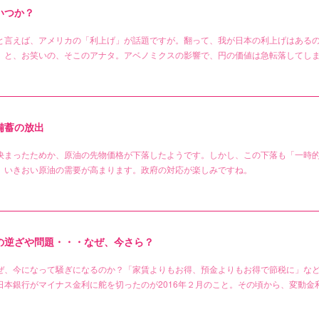
いつか？
と言えば、アメリカの「利上げ」が話題ですが。翻って、我が日本の利上げはある
」と、お笑いの、そこのアナタ。アベノミクスの影響で、円の価値は急転落してし
備蓄の放出
決まったためか、原油の先物価格が下落したようです。しかし、この下落も「一時
。いきおい原油の需要が高まります。政府の対応が楽しみですね。
の逆ざや問題・・・なぜ、今さら？
ぜ、今になって騒ぎになるのか？「家賃よりもお得、預金よりもお得で節税に」な
日本銀行がマイナス金利に舵を切ったのが2016年２月のこと。その頃から、変動金