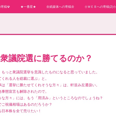
寄稿💎
★一番星★
🌼紙媒体への寄稿🌼
⛄ＷＥＢへの寄稿(2)⛄
で衆議院選に勝てるのか？
、もっと衆議院選挙を意識したものになると思っていました。
てくれる人を総裁に選ぶ」と。
事は「選挙に勝たせてくれそうな方々」は、軒並み左遷扱い。
急事態宣言も解除されたので。
うな方々」には、もう「用済み」というところなのでしょうね？
でご祝儀相場はあるのだろうか？
る日本株を全て売りたい！