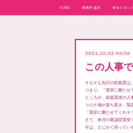
HOME
事務所 案内
💎ＷＥＢへの
2021.10.02 04:56
この人事
そもそも先日の総裁選は
つまり、「選挙に勝たせ
ところが、総裁選後の人
コロナ禍が落ち着き、緊
「選挙に勝たせてくれそ
さて、来月の衆議院選挙
今は、とにかく持ってい