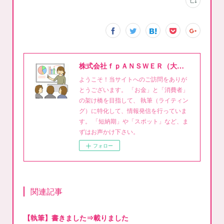
株式会社ｆｐＡＮＳＷＥＲ（大泉稔1級FPライティング事務所）
ようこそ！当サイトへのご訪問をありが
とうございます。 「お金」と「消費者」
の架け橋を目指して、 執筆（ライティン
グ）に特化して、情報発信を行っていま
す。 「短納期」や「スポット」など、ま
ずはお声かけ下さい。
フォロー
関連記事
【執筆】書きました⇒載りました