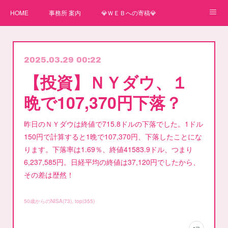
HOME
事務所 案内
💎ＷＥＢへの寄稿💎
★一番星★
🌼紙媒体への寄稿🌼
⛄ＷＥＢへの寄稿(2)⛄
2025.03.29 00:22
弊事務所へのお問い合わせ
講師
【投資】ＮＹダウ、１
晩で107,370円下落？
昨日のＮＹダウは終値で715.8ドルの下落でした。1ドル
150円で計算すると1晩で107,370円、下落したことにな
ります。下落率は1.69％、終値41583.9ドル、つまり
6,237,585円。日経平均の終値は37,120円でしたから、
その差は歴然！
50歳からのNISA
(
73
)
top
(
355
)