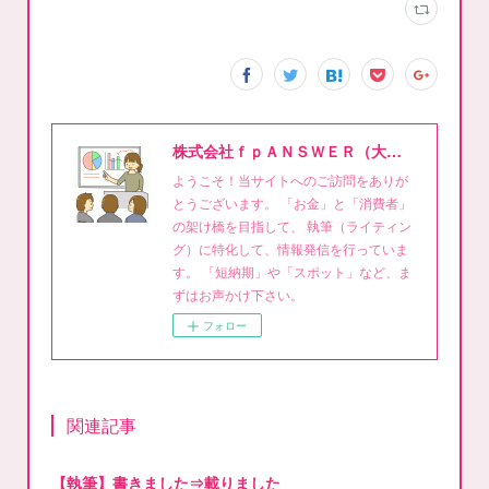
株式会社ｆｐＡＮＳＷＥＲ（大泉稔1級FPライティング事務所）
ようこそ！当サイトへのご訪問をありが
とうございます。 「お金」と「消費者」
の架け橋を目指して、 執筆（ライティン
グ）に特化して、情報発信を行っていま
す。 「短納期」や「スポット」など、ま
ずはお声かけ下さい。
フォロー
関連記事
【執筆】書きました⇒載りました