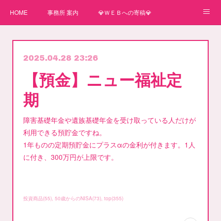
HOME
事務所 案内
💎ＷＥＢへの寄稿💎
★一番星★
🌼紙媒体への寄稿🌼
⛄ＷＥＢへの寄稿(2)⛄
2025.04.28 23:26
弊事務所へのお問い合わせ
講師
【預金】ニュー福祉定
期
障害基礎年金や遺族基礎年金を受け取っている人だけが
利用できる預貯金ですね。
1年ものの定期預貯金にプラスαの金利が付きます。1人
に付き、300万円が上限です。
投資商品
(
55
)
50歳からのNISA
(
73
)
top
(
355
)